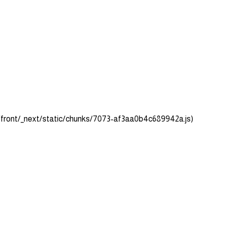
om/front/_next/static/chunks/7073-af3aa0b4c689942a.js)