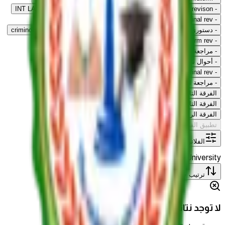
INT LAW FINAL REVISION
-
political final rev
-
ios final revison
-
-
anglo final rev
-
إقتصاد إسلامي
-
Economic midterm rev
-
دستوري ميد تيرم
-
أحوال شخصية ميدتيرم
-
criminology midterm rev
-
Legal Research midterm rev
-
شريعة إسلامية ميدترم
-
مراجعة نهائية دستوري
-
مراجعة نهائية شريعة
-
أحوال شخصية مراجعة نهائية
-
economics final rev
-
legal research final rev
-
مراجعة نهائية تفكير نقدي
-
مراجعة الاقتصاد الإسلامي
الفرقة الثانية
الفرقة الثالثة
الفرقة الرابعة
تطبيق الفلاتر
الفلاتر
Cairo University
الفرقة الاولى
مسح الكل
ترتيب حسب
:
الأحدث
لا توجد نتائج