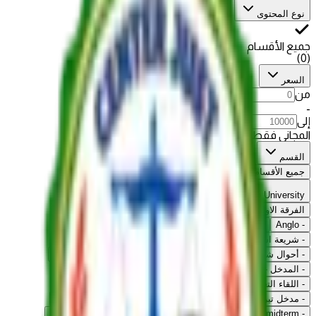
نوع المحتوى
جميع الأقسام
)
0
(
السعر
من
-
إلى
المجاني فقط
القسم
جميع الأقسام
Cairo University
الفرقة الاولى
Economics
-
Criminology
-
Political
-
IOS
-
Anglo
-
-
شريعة اسلامية
-
تفكير نقدى
-
المدخل
-
أحوال شخصية لغير المسلمين
-
تاريخ قانون
-
قانون دستوري
-
المدخل - نظرية القانون
-
Legal Research
-
Fintech
-
اللقاء التعريفي
-
ios midterm revision
-
IOS MIDTERM
-
مدخل تيرم
-
ميدتيرم تاريخ قانون
-
Anglo midterm revision
-
political midterm
-
مراجعة نهائية مدخل
-
مراجعه نهائية تاريخ