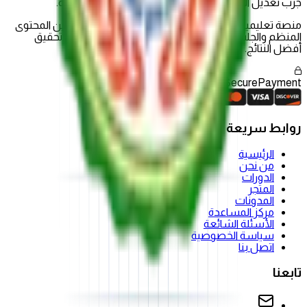
جرب تعديل الفلاتر أو كلمة البحث للعثور على ما تبحث عنه.
منصة تعليمية شاملة تقدم تجربة تعليمية حديثة تجمع بين المحتوى
المنظم والجلسات الحية وأدوات التقييم لمساعدتك على تحقيق
أفضل النتائج.
Secure
Payment
روابط سريعة
الرئيسية
من نحن
الدورات
المتجر
المدونات
مركز المساعدة
الأسئلة الشائعة
سياسة الخصوصية
اتصل بنا
تابعنا