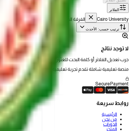
تطبيق الفلاتر
الفلاتر
Cairo University
الفرقة الاولى
مسح الكل
ترتيب حسب
:
الأحدث
لا توجد نتائج
جرب تعديل الفلاتر أو كلمة البحث للعثور على ما تبحث عنه.
منصة تعليمية شاملة تقدم تجربة تعليمية حديثة تجمع بين المحتوى الم
Secure
Payment
روابط سريعة
الرئيسية
من نحن
الدورات
المتجر