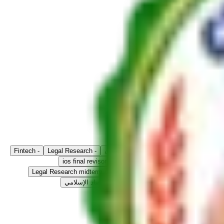
قانون دستوري
-
المدخل - نظرية القانون
-
Legal Research
-
Fintech
ة نهائية مدخل
-
مراجعه نهائية تاريخ
-
ios final revison
دتيرم
-
criminology midterm rev
-
Legal Research midterm rev
-
مراجعة نهائية تفكير نقدي
-
مراجعة الاقتصاد الإسلامي