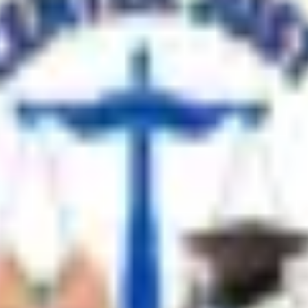
ة
-
تفكير نقدى
-
المدخل
-
أحوال شخصية لغير المسلمين
-
تاريخ قانون
-
-
ميدتيرم تاريخ قانون
-
Anglo midterm revision
-
political midterm
-
مراجع
صاد إسلامي
-
Economic midterm rev
-
دستوري ميد تيرم
-
أحوال شخصية مي
أحوال شخصية مراجعة نهائية
-
economics final rev
-
legal research final rev