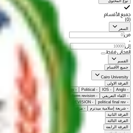
نوع المحتوى
جميع الأقسام
)
0
(
السعر
من
-
إلى
المجاني فقط
القسم
جميع الأقسام
Cairo University
الفرقة الاولى
-
Anglo
-
IOS
-
Political
-
Criminology
-
Economics
-
شريعة اسلامي
-
اللقاء التعريفي
-
ios midterm revision
-
IOS MIDTERM
-
مدخل تيرم
-
political final rev
-
INT LAW FINAL REVISION
-
anglo final rev
-
إقت
-
شريعة إسلامية ميدترم
-
مراجعة نهائية دستوري
-
مراجعة نهائية شريعة
-
الفرقة الثانية
الفرقة الثالثة
الفرقة الرابعة