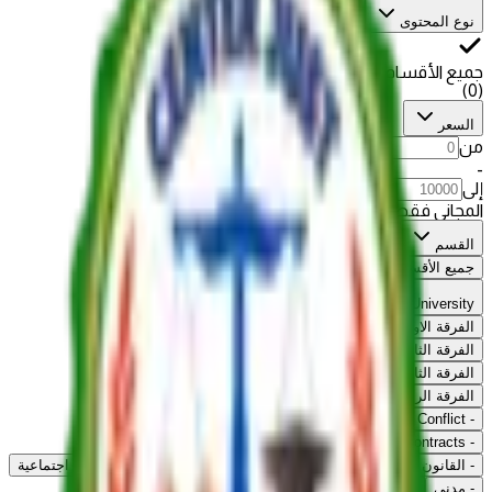
نوع المحتوى
جميع الأقسام
)
0
(
السعر
من
-
إلى
المجاني فقط
القسم
جميع الأقسام
Cairo University
الفرقة الاولى
الفرقة الثانية
الفرقة الثالثة
الفرقة الرابعة
IPR
-
Shipping Law
-
Admin Contracts
-
Conflict
-
-
Com Contracts
-
التنفيذ الجبرى
-
الاجراءات الجنائية
-
القانون البحرى
-
تشريع ضريبي
-
شريعة اسلامية
-
تشريعات اجتماعية
-
مدني
-
تنفيذ جبري
-
بحري
-
تجاري
-
Legal Training