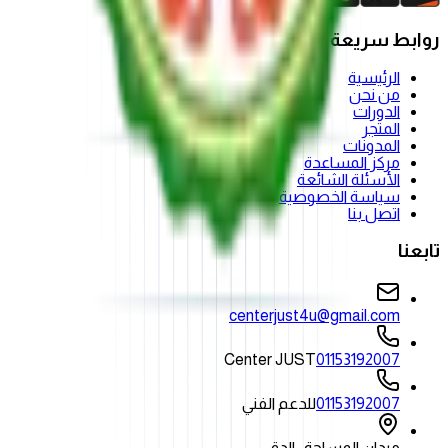
روابط سريعة
الرئيسية
من نحن
الدورات
المتجر
المدونات
مركز المساعدة
الأسئلة الشائعة
سياسة الخصوصية
اتصل بنا
تابعنا
centerjust4u@gmail.com
Center JUST
01153192007
01153192007
للدعم الفني
ميدان المساحة- الدقي