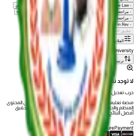
-
Maritime Law
-
LEGAL TRAINING FIN REV
-
البحري و الجوي
-
مراجعة التنفيذ الجبري
-
ipr final rev
-
com Contracts Final rev
-
مراجعة نهائية تجاري رابعة
-
conflict final rev
maritime Final rev
-
Admin Contracts Fin Rev
-
تطبيق الفلاتر
الفلاتر
Cairo University
الفرقة الرابعة
مسح الكل
ترتيب حسب
:
الأحدث
لا توجد نتائج
جرب تعديل الفلاتر أو كلمة البحث للعثور على ما تبحث عنه.
منصة تعليمية شاملة تقدم تجربة تعليمية حديثة تجمع بين المحتوى
المنظم والجلسات الحية وأدوات التقييم لمساعدتك على تحقيق
أفضل النتائج.
Secure
Payment