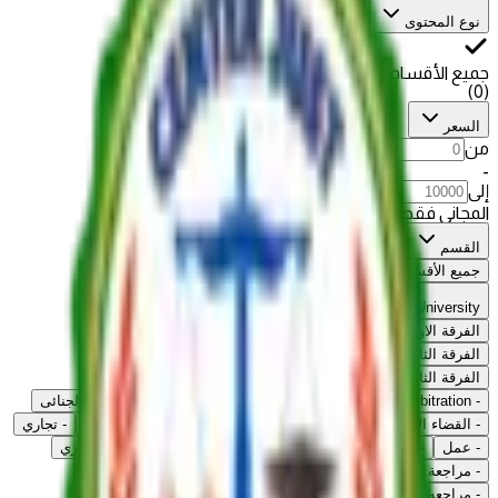
نوع المحتوى
جميع الأقسام
)
0
(
السعر
من
-
إلى
المجاني فقط
القسم
جميع الأقسام
Cairo University
الفرقة الاولى
الفرقة الثانية
الفرقة الثالثة
-
Arbitration
-
Admin Judiciary
-
Business Law
-
القانون الجنائى
-
القضاء الادارى
-
قانون المرافعات
-
شريعة اسلامية
-
مدني
-
تجاري
-
عمل
-
دولي خاص
-
Public Finance
-
مراجعة القانون التجاري
-
مراجعة نهائية دولي خاص
-
مراجعه نهائية قانون عمل
-
مراجعه نهائية مدني تالتة
-
مراجعه المواريث