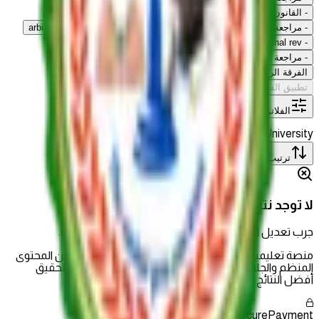
-
القانون الجنائي الفرقة التالتة
-
محاضرات تجربة ثالثة
-
مراجعة نهائية مرافعات
-
business final Rev
-
arbitration final rev
-
Admin judiciary final rev
-
مراجعة نهائية قضاء إداري
-
مراجعة نهائية جنائي تالتة
-
Public Finance fin rev
الفرقة الرابعة
تطبيق الفلاتر
الفلاتر
Cairo University
الفرقة الثالثة
مسح الكل
ترتيب حسب
:
الأحدث
لا توجد نتائج
جرب تعديل الفلاتر أو كلمة البحث للعثور على ما تبحث عنه.
منصة تعليمية شاملة تقدم تجربة تعليمية حديثة تجمع بين المحتوى
المنظم والجلسات الحية وأدوات التقييم لمساعدتك على تحقيق
أفضل النتائج.
Secure
Payment