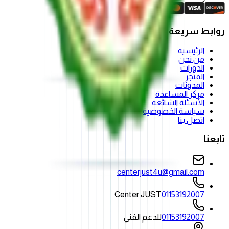
روابط سريعة
الرئيسية
من نحن
الدورات
المتجر
المدونات
مركز المساعدة
الأسئلة الشائعة
سياسة الخصوصية
اتصل بنا
تابعنا
centerjust4u@gmail.com
Center JUST
01153192007
01153192007
للدعم الفني