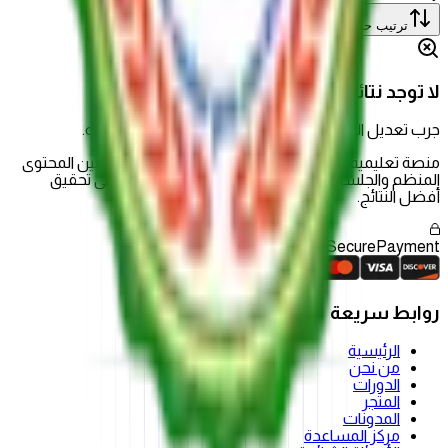
ترتيب حسب
:
الأحدث
لا توجد نتائج
جرب تعديل الفلاتر أو كلمة البحث للعثور على ما تبحث عنه.
منصة تعليمية شاملة تقدم تجربة تعليمية حديثة تجمع بين المحتوى
المنظم والجلسات الحية وأدوات التقييم لمساعدتك على تحقيق
أفضل النتائج.
Secure
Payment
روابط سريعة
الرئيسية
من نحن
الدورات
المتجر
المدونات
مركز المساعدة