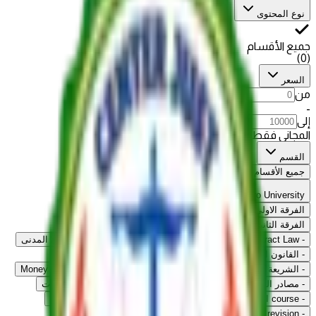
نوع المحتوى
جميع الأقسام
)
0
(
السعر
من
-
إلى
المجاني فقط
القسم
جميع الأقسام
Cairo University
الفرقة الاولى
الفرقة الثانية
-
Contract Law
-
International Law
-
قانون جنائي
-
القانون المدنى
-
القانون الادارى
-
Economic Legislations
-
Legal Training
-
الشريعة الاسلامية
-
تاريخ قانون
-
قانون اثبات
-
Money & Banking
-
مصادر التزام
-
أحكام الالتزام
-
القانون الإداري
-
قانون الاثبات
-
AI course
-
ECO MIDTERM REV
-
مراجعة القانون المدني
-
International midterm revision
-
مراجعة القانون الجنائي