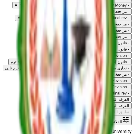
-
Midterm Rev Money
-
مراجعة القانون الإداري
-
AI midterm rev
-
مراجعة الشريعة الإسلامية
-
مراجعة الاثبات ميدترم
-
economics final rev
-
مراجعة نهائية جنائي
-
Money Final Rev
-
مراجعه القانون الاداري
-
مراجة نهائية قانون اثبات
-
مراجعة المدني تانية
-
AI Final Rev
-
مراجعه الشريعة النهائية فرقة تانية
-
قانون جنائي ترم اول
-
قانون تجاري الفرقة التانية
-
قانون مدني ترم تاني
-
قانون مدني ترم اول
-
القانون الإداري ترم اول
Legal Training Midterm Rev
-
contract midterm revision
-
-
قانون إداري ميدترم تاني
-
قانون إداري ميدترم تاني
-
مدني ميد ترم
-
تجاري ميدترم ثالثة
-
تاريخ قانون ميدترم
-
مراجعة نهائية جنائي ترم تاني
-
مراجعة نهائية مدني تانية
-
مراجعة نهائية اداري ترم تاني
-
Int Law Fin Revision
-
مراجعة نهائية فلسفة القانون
-
Legal Training Fin Revision
-
مراجعة نهائية تحاري تانية
contract final rev
-
الفرقة الثالثة
الفرقة الرابعة
تطبيق الفلاتر
الفلاتر
Cairo University
الفرقة الثانية
مسح الكل